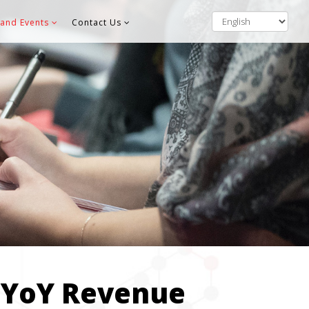
and Events
Contact Us
 YoY Revenue