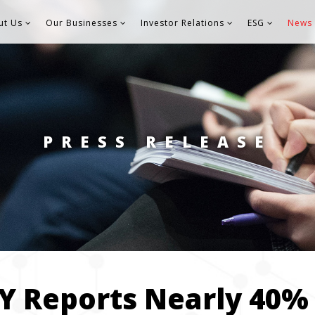
ut Us
Our Businesses
Investor Relations
ESG
News 
PRESS RELEASE
KY Reports Nearly 40%