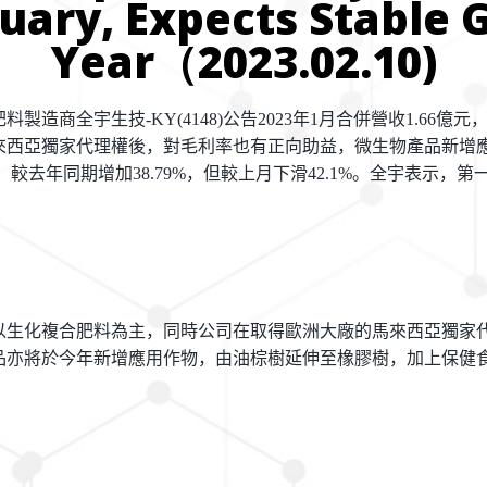
uary, Expects Stable 
Year（2023.02.10)
肥料製造商全宇生技
-KY(4148)
公告
2023
年
1
月合併營收
1.66
億元
來西亞獨家代理權後，對毛利率也有正向助益，微生物產品新增
，較去年同期增加
38.79%
，但較上月下滑
42.1%
。全宇表示，第
以生化複合肥料為主，同時公司在取得歐洲大廠的馬來西亞獨家
品亦將於今年新增應用作物，由油棕樹延伸至橡膠樹，加上保健