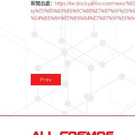
https://tw.stock.yahoo.com/ne
新聞出處：
ky%E5%85%83%E6%9C%88%E7%87%9F%E6%
%E4%BB%8A%E5%B9%B4%E7%87%9F%E6%94
Prev