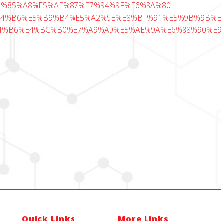
ws/%E5%85%A8%E5%AE%87%E7%94%9F%E6%8A%80-
94%B6%E5%B9%B4%E5%A2%9E%E8%BF%91%E5%9B%9B%E
%B6%E4%BC%B0%E7%A9%A9%E5%AE%9A%E6%88%90%E9%9
Quick Links
More Links