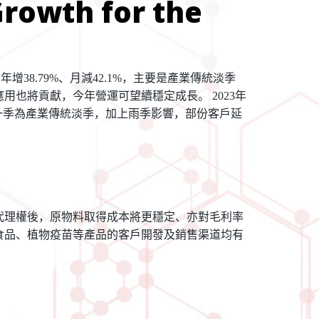
Growth for the
，年增
38.79%
、月減
42.1%
，主要是產業傳統淡季
應用也將貢獻，今年營運可望續穩定成長。
2023
年
一季為產業傳統淡季，加上雨季影響，部份客戶延
代理權後，原物料取得成本將更穩定、亦對毛利率
食品、植物疫苗等產品的客戶開發及銷售渠道均有