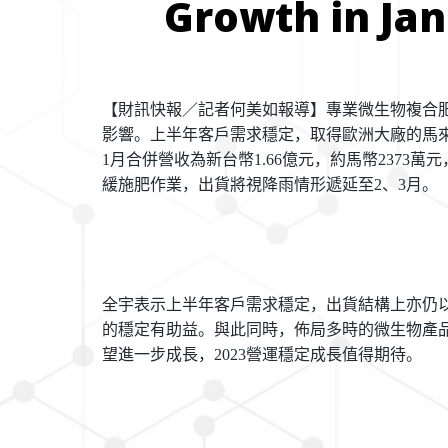
Growth in Jan
【財訊快報／記者何美如報導】專業微生物複合
影響。上半年客戶需求穩定，取得歐洲大廠的馬
1
月合併營收為新台幣
1.66
億元，約馬幣
2373
萬元
緩施肥作業，出貨將視降雨情形遞延至
2
、
3
月。
全宇表示上半年客戶需求穩定，出貨結構上亦仍
的穩定有助益。與此同時，佈局多時的微生物產
望進一步成長，
2023
營運穩定成長值得期待
。