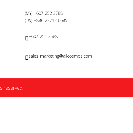
(MY) +607-252 3788
(TW) +886-22712 0685
+607-251 2588
sales_marketing@allcosmos.com
s reserved.