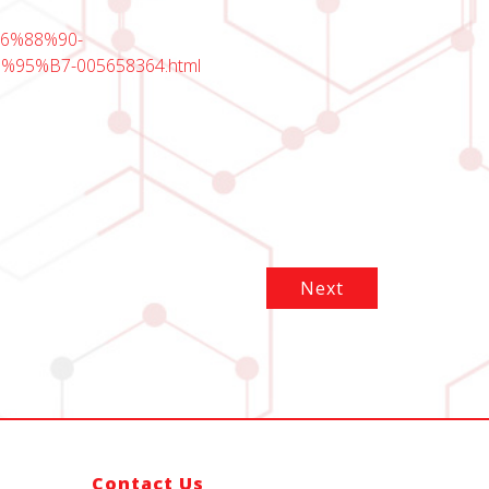
6%88%90-
5%B7-005658364.html
Next
Contact Us