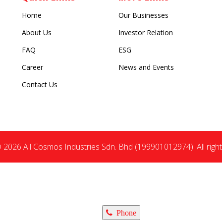
Home
Our Businesses
About Us
Investor Relation
FAQ
ESG
Career
News and Events
Contact Us
 2026 All Cosmos Industries Sdn. Bhd (199901012974). All right
Phone