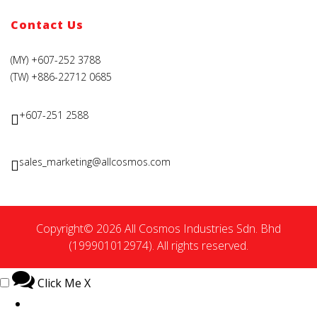
Contact Us
(MY) +607-252 3788
(TW) +886-22712 0685
+607-251 2588
sales_marketing@allcosmos.com
Copyright© 2026 All Cosmos Industries Sdn. Bhd
(199901012974). All rights reserved.
Click Me
X