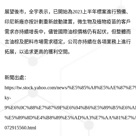
展望後市，全宇表示，已開始為
2023
上半年標案進行預備、
印尼新廠亦按計劃重新啟動建置，微生物及植物疫苗的客戶
需求亦持續增長中，儘管國際油棕價格仍有起伏，但整體而
言油棕及肥料市場需求穩定，公司亦持續在各項業務上進行
拓展，以追求更高的獲利空間
。
新聞出處：
https://tw.stock.yahoo.com/news/%E5%85%A8%E5%AE%87%
ky-
9%E6%9C%88%E7%87%9F%E6%94%B6%E5%89%B5%E6%
%E5%89%8D%E4%B8%89%E5%AD%A3%E7%AA%81%E7%
072915560.html