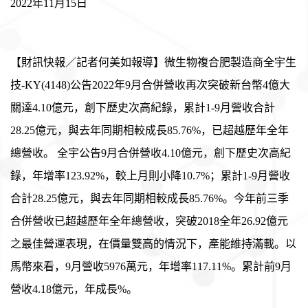
2022
年
11
月15
日
【財訊快報／記者何美如報導】微生物複合肥製造商全宇生
技
-KY(4148)
公告
2022
年
9
月合併營收再次突破新台幣
4
億大
關達
4.10
億元，創下歷史次高紀錄，累計
1-9
月營收合計
28.25
億元，與去年同期相較成長
85.76%
，已超越歷年全年
總營收。 全宇公告
9
月合併營收
4.10
億元，創下歷史次高紀
錄，年增率
123.92%
，較上月則小降
10.7%
；累計
1-9
月營收
合計
28.25
億元，與去年同期相較成長
85.76%
。今年前三季
合併營收已超越歷年全年總營收，突破
2018
全年
26.92
億元
之最佳營運表現，在價量雙高的情況下，產能維持滿載。以
馬幣來看，
9
月營收
5976
萬元，年增率
117.11%
。累計前
9
月
營收
4.18
億元，年成長
%
。