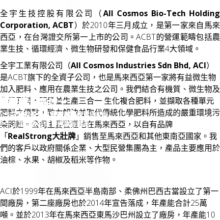
全宇生技控股有限公司（
All Cosmos Bio-Tech Holdin
Corporation, ACBT
）於2010年三月成立，是第一家來自馬
西亞，在台灣證交所第一上市的公司。ACBT的營運範疇包括農
業生技、循環經濟、微生物研發和保健食品行業4大領域。
全宇工業有限公司（
All Cosmos Industries Sdn Bhd, ACI
）
是ACBT旗下的全資子公司，也是馬來西亞第一家將有益微生物
加入肥料、應用在農業生技之公司。我們結合有機質、微生物及
化學原料，開發並生產三合一 生化複合肥料，並擷取各種單元
拿督彭士豪博士
彭聖青
石景薇
黎燦偉
拿督彭士豪博士
彭聖青
石景薇
黎燦偉
肥料之優點，致力解決並取代傳統化學肥料所造成的嚴重環境污
全宇生技控股有限公司 董事長暨總經理
全宇工業有限公司 董事長
全宇生技控股有限公司 財務長
全宇工業有限公司 供應鏈總經理
全宇生技控股有限公司 董事長暨總經理
全宇工業有限公司 董事長
全宇生技控股有限公司 財務長
全宇工業有限公司 供應鏈總經理
染問題。公司主要營運地在馬來西亞，以自有品牌
全宇工業有限公司 首席執行總裁
全宇工業有限公司 財務總經理
全宇工業有限公司 首席執行總裁
全宇工業有限公司 財務總經理
「
RealStrong大壯牌
」銷售至馬來西亞和其他東南亞國家。我
們的客戶以政府關係企業、大型民營集團為主，產品主要應用於
油棕、水果、胡椒及稻米等作物。
ACI於1999年在馬來西亞半島南部、柔佛州巴西古當設立了第一
間廠房，第二座廠房也於2014年宣告落成，年產能合計25萬
噸。並於2013年在馬來西亞東馬沙巴州設立了廠房，年產能10