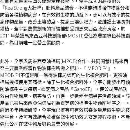
在擁有完整菌種庫與優越量產技術下，全宇成功的將技術與
「RealStrong大壯牌」肥料產品結合，不僅能夠增強作物養分和
防治各種植物病害，在有效微生物的助益下，更可以有效率的提
高作物產量、改善土壤酸度、提高土壤保肥力，並維護土壤長期
耕植。全宇對農業創新的持續推動受到馬來西亞政府肯定，於
2011年榮獲馬來西亞科技創新部(MOSTI)委任為農業綠色科技顧
問，為目前唯一民營企業顧問。
此外，全宇與馬來西亞油棕局(MPOB)合作，共同開發出馬來西
亞主要農業經濟作物油棕樹所需之肥料 -『 MPOB F4』。
MPOB F4不僅是唯一獲得油棕局認可的生化複合肥料，更獲油
棕局授權使用其商標。除了生化複合肥料外，全宇亦開發出可預
防油棕樹主要疾病 - 靈芝病之產品『GanoEF』，使公司產品功
效由作物增產、病害預防，再進一步延伸至病蟲害治癒領域。該
產品已被馬來西亞油棕局列為靈芝病的標準生物預防程序之一。
經過多年持續研發，全宇現已擁有可有效培養並量產微生物之技
術平台，及可有效結合並確保微生物功效之安定製程技術，不斷
強化公司在微生物及綠色農業的發展。