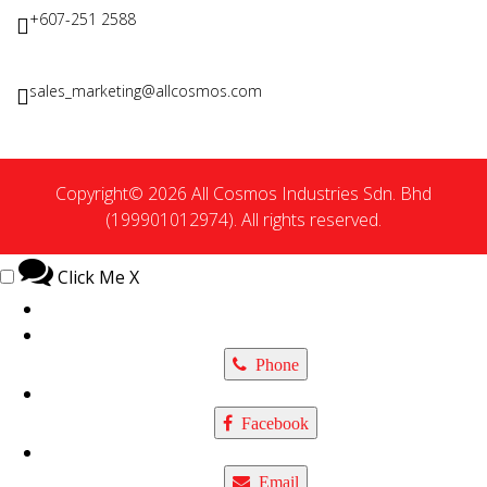
+607-251 2588
sales_marketing@allcosmos.com
Copyright© 2026 All Cosmos Industries Sdn. Bhd
(199901012974). All rights reserved.
Click Me
X
Phone
Facebook
Email