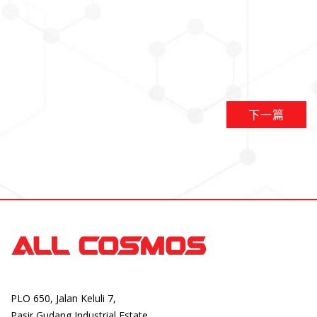
下一篇
PLO 650, Jalan Keluli 7,
Pasir Gudang Industrial Estate,