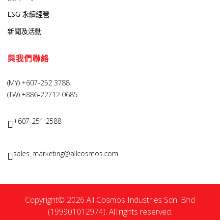
ESG 永續經營
新聞及活動
與我們聯絡
(MY) +607-252 3788
(TW) +886-22712 0685
+607-251 2588
sales_marketing@allcosmos.com
Copyright© 2026 All Cosmos Industries Sdn. Bhd
(199901012974). All rights reserved.