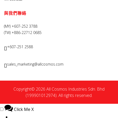
與我們聯絡
(MY) +607-252 3788
(TW) +886-22712 0685
+607-251 2588
sales_marketing@allcosmos.com
Copyright© 2026 All Cosmos Industries Sdn. Bhd
(199901012974). All rights reserved.
Click Me
X