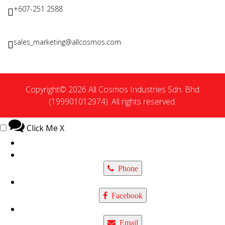
+607-251 2588
sales_marketing@allcosmos.com
Copyright© 2026 All Cosmos Industries Sdn. Bhd
(199901012974). All rights reserved.
Click Me
X
Phone
Facebook
Email