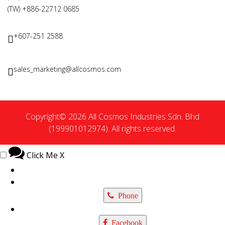
(TW) +886-22712 0685
+607-251 2588
sales_marketing@allcosmos.com
Copyright© 2026 All Cosmos Industries Sdn. Bhd
(199901012974). All rights reserved.
Click Me
X
Phone
Facebook