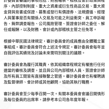
計委員會審議的事項包括：財務報表、稽核及會計政策與程
序、內部控制制度、重大之資產或衍生性商品交易、重大資
金貸與背書或保證、募集或發行有價證券、法規遵循、經理
人與董事是否有關係人交易及可能之利益衝突、員工申訴報
告、舞弊調查報告、公司風險管理、簽證會計師之委任、解
任或報酬，以及財務、會計或內部稽核主管之任免等。
根據中華民國法律規定，審計委員會的成員應由全體獨立董
事組成。審計委員會符合上述法令規定。審計委員會每年並
自我評估其績效及討論未來需特別關注的議題。
審計委員會為履行其職責，依其組織章程規定有權進行任何
適當的審核及調查，並且與公司內部稽核人員、簽證會計師
及所有員工間皆有直接聯繫之管道。審計委員會也有權聘請
及監督律師、會計師或其他顧問，協助其執行職務。
審計委員會至少每季召開一次。有關本委員會會議召開情形
及每位委員的出席率，請參考本公司各年度年報。