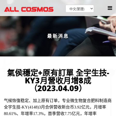
最新消息
氣侯穩定+原有訂單 全宇生技-
KY3月營收月增8成
（2023.04.09）
气候恢復稳定、加上原有订单，专业微生物复合肥料制造商
全宇生技
-KY(4148)3
月合併营收新台币
3.92
亿元，月增率
80.61%
、年增率
17.3%
，首季营收
7.75
亿元，年增率