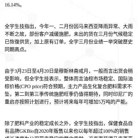
16.14%
。
全宇生技指出，今年一、二月份因马来西亚降雨异常、大雨
不断之故，部份客户减缓施肥，未出的货在三月份气候稳定
已恢復供货，加上原有订单，全宇三月份业绩一举突破歷史
同期高点。
由于
3
月
23
日至
4
月
20
日是穆斯林斋戒月，一般而言出货会稍
受影响，但全宇生技表示，整体而言油棕市场稳定、国际油
棕价格
(CPO price)
符合预期，主力产品生化复合肥料需求不
坠，第二到第三季传统施肥旺季仍值得期待，同时印尼厂的
重启亦按照计划进行，预计将来每年可增加
5
万吨的产能。
除了肥料产业的稳定成长之外，全宇生技指出，保健食品自
有品牌
GKBio
自
2020
年贩售以来也以每年超过
100%
的销售